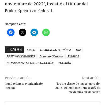
noviembre de 2022”, insistió el titular del
Poder Ejecutivo Federal.
Comparte esto:
TEMAS
AMLO
HEMICICLO A JUÁREZ
INE
JOSÉ WOLDENBERG
Lorenzo Córdova
MÉRIDA
MONUMENTO A LA REVOLUCIÓN
YUCATÁN
Previous article
Next article
Inundaciones: ayuntamiento
Tras reclamo de mujer en vuelo,
incapaz
AMLO calcula que tiene a 30% de
mexicanos en su contra