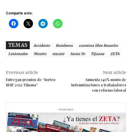
Comparte esto:
TEMAS
Accidente
Bomberos
carretera libre Rosarito
Lesionados
Muerto
rescate
Santa Fe
Tijuana
ZETA
Previous article
Next article
Entregan premios de “Sorteo
Aumenta 140% monto de
SDIF 2022 Tijuana”
indemnizaciones a trabajadores
con reforma laboral
- Publicidad -