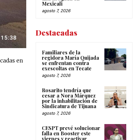
Mexicali
agosto 7, 2026
Destacadas
Familiares de la
regidora María Quijada
icadas en
se enfrentan contra
exescoltas en Tecate
agosto 7, 2026
Rosarito tendría que
cesar a Nora Márquez
por la inhabilitación de
Sindicatura de Tijuana
agosto 7, 2026
CESPT prevé solucionar
falla en Booster este
viernes y reactivar