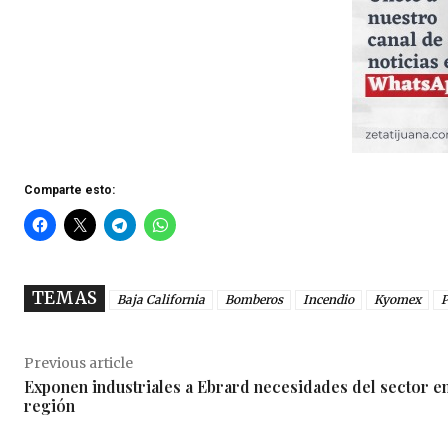
Comparte esto:
TEMAS
Baja California
Bomberos
Incendio
Kyomex
P
Previous article
Exponen industriales a Ebrard necesidades del sector en
región