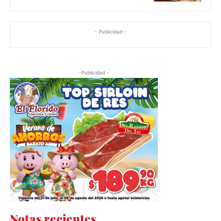
- Publicidad -
-Publicidad -
Notas recientes