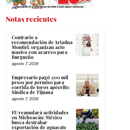
Notas recientes
Contrario a
recomendación de Ariadna
Montiel, organizan acto
masivo con acarreo para
Burgueño
agosto 7, 2026
Empresario pagó 200 mil
pesos por permiso para
corrida de toros apócrifo:
Sindica de Tijuana
agosto 7, 2026
EU reanudará actividades
en Michoacán; México
busca destrabar
exportación de aguacate