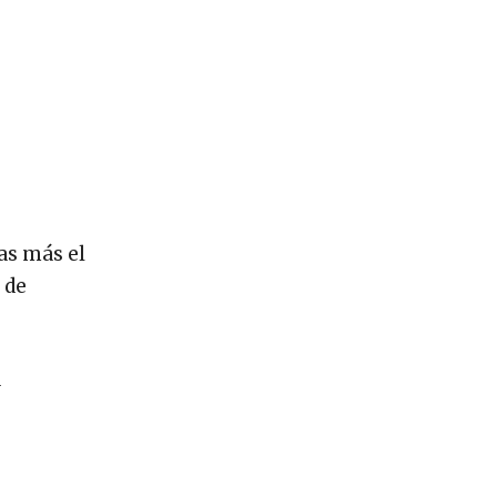
as más el
 de
a