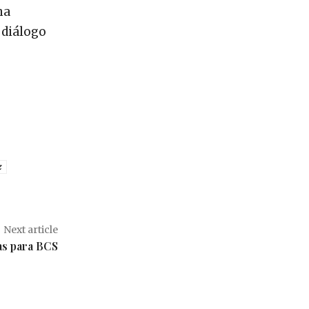
na
 diálogo
z
Next article
as para BCS