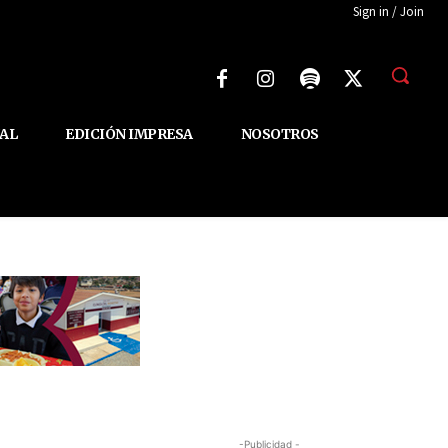
Sign in / Join
AL
EDICIÓN IMPRESA
NOSOTROS
-Publicidad -