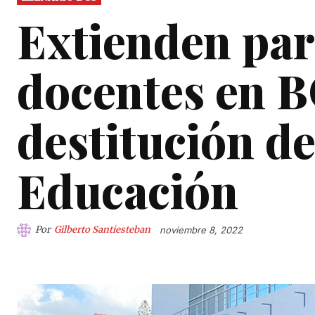
Extienden par
docentes en B
destitución de
Educación
Por
Gilberto Santiesteban
noviembre 8, 2022