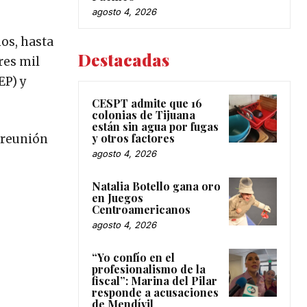
agosto 4, 2026
nos, hasta
Destacadas
res mil
EP) y
CESPT admite que 16
colonias de Tijuana
están sin agua por fugas
y otros factores
 reunión
agosto 4, 2026
Natalia Botello gana oro
en Juegos
Centroamericanos
agosto 4, 2026
“Yo confío en el
profesionalismo de la
fiscal”: Marina del Pilar
responde a acusaciones
de Mendívil