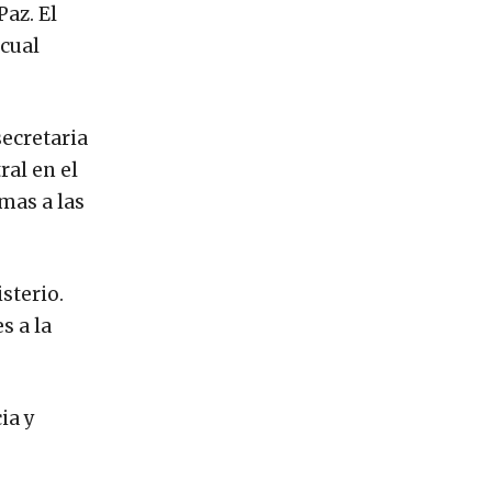
Paz. El
 cual
secretaria
ral en el
mas a las
sterio.
s a la
ia y