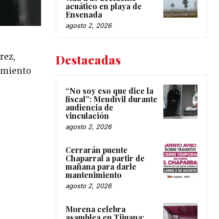
acuático en playa de
Ensenada
agosto 2, 2026
rez,
Destacadas
gamiento
“No soy eso que dice la
fiscal”: Mendívil durante
audiencia de
vinculación
agosto 2, 2026
Cerrarán puente
Chaparral a partir de
mañana para darle
mantenimiento
agosto 2, 2026
Morena celebra
asamblea en Tijuana;