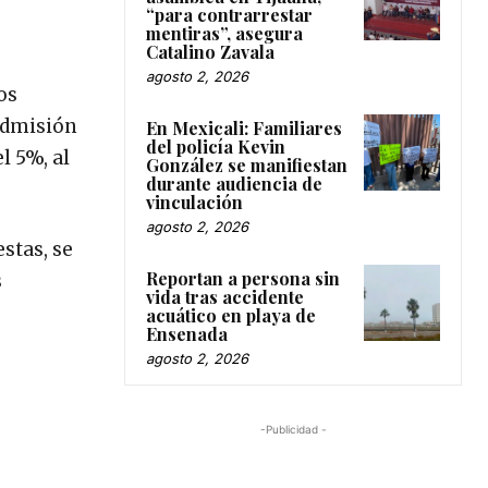
“para contrarrestar
mentiras”, asegura
Catalino Zavala
agosto 2, 2026
os
 admisión
En Mexicali: Familiares
del policía Kevin
l 5%, al
González se manifiestan
durante audiencia de
vinculación
agosto 2, 2026
stas, se
Reportan a persona sin
s
vida tras accidente
acuático en playa de
Ensenada
agosto 2, 2026
-Publicidad -