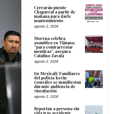
Cerrarán puente
Chaparral a partir de
mañana para darle
mantenimiento
agosto 2, 2026
Morena celebra
asamblea en Tijuana;
“para contrarrestar
mentiras”, asegura
Catalino Zavala
agosto 2, 2026
En Mexicali: Familiares
del policía Kevin
González se manifiestan
durante audiencia de
vinculación
agosto 2, 2026
Reportan a persona sin
vida tras accidente