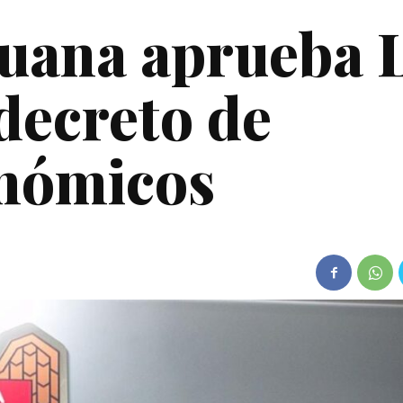
juana aprueba 
decreto de
onómicos