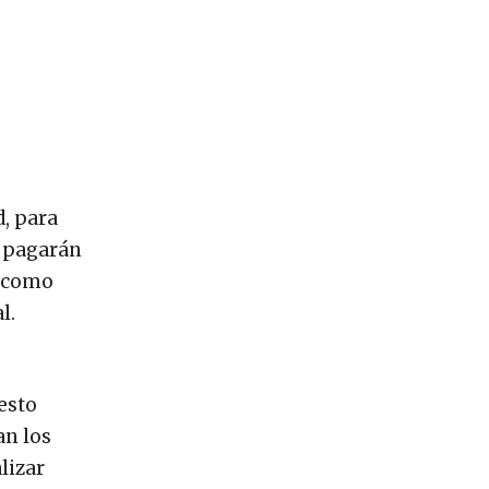
d, para
, pagarán
í como
l.
esto
an los
lizar