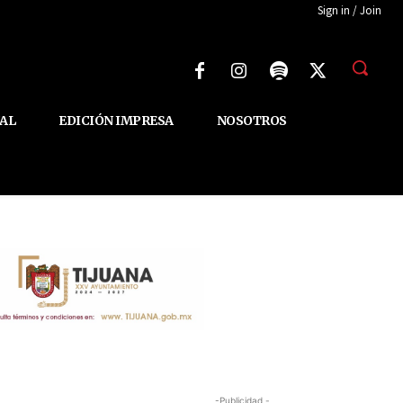
Sign in / Join
AL
EDICIÓN IMPRESA
NOSOTROS
-Publicidad -