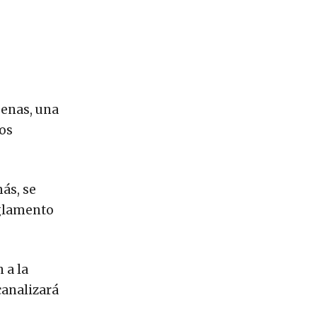
genas, una
hos
ás, se
eglamento
 a la
canalizará