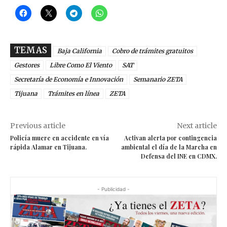
TEMAS
Baja California
Cobro de trámites gratuitos
Gestores
Libre Como El Viento
SAT
Secretaría de Economía e Innovación
Semanario ZETA
Tijuana
Trámites en línea
ZETA
Previous article
Next article
Policía muere en accidente en vía
Activan alerta por contingencia
rápida Alamar en Tijuana.
ambiental el día de la Marcha en
Defensa del INE en CDMX.
- Publicidad -