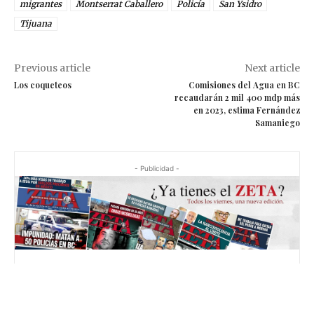
migrantes
Montserrat Caballero
Policía
San Ysidro
Tijuana
Previous article
Next article
Los coqueteos
Comisiones del Agua en BC
recaudarán 2 mil 400 mdp más
en 2023, estima Fernández
Samaniego
- Publicidad -