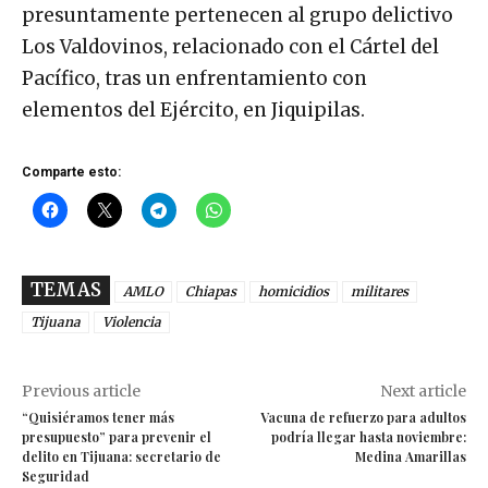
presuntamente pertenecen al grupo delictivo
Los Valdovinos, relacionado con el Cártel del
Pacífico, tras un enfrentamiento con
elementos del Ejército, en Jiquipilas.
Comparte esto:
TEMAS
AMLO
Chiapas
homicidios
militares
Tijuana
Violencia
Previous article
Next article
“Quisiéramos tener más
Vacuna de refuerzo para adultos
presupuesto” para prevenir el
podría llegar hasta noviembre:
delito en Tijuana: secretario de
Medina Amarillas
Seguridad