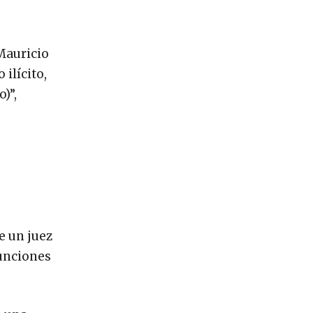
e
Mauricio
ilícito,
)”,
e un juez
funciones