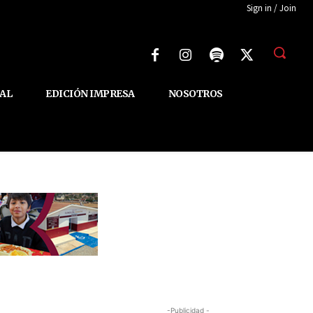
Sign in / Join
AL
EDICIÓN IMPRESA
NOSOTROS
-Publicidad -