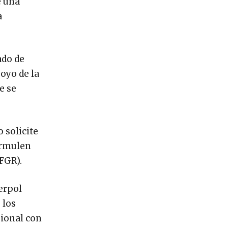
e una
a
ado de
oyo de la
e se
 solicite
formulen
(FGR).
terpol
 los
sional con