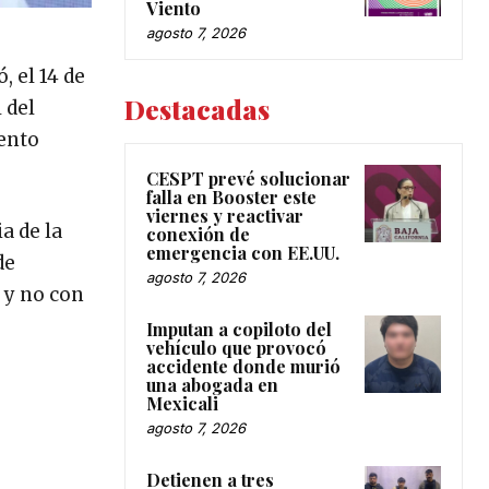
Viento
agosto 7, 2026
, el 14 de
Destacadas
 del
iento
CESPT prevé solucionar
falla en Booster este
viernes y reactivar
a de la
conexión de
emergencia con EE.UU.
de
agosto 7, 2026
 y no con
Imputan a copiloto del
vehículo que provocó
accidente donde murió
una abogada en
Mexicali
agosto 7, 2026
Detienen a tres