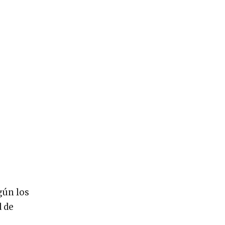
gún los
d de