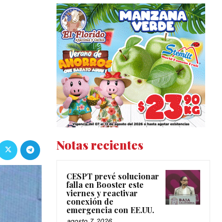
Notas recientes
CESPT prevé solucionar
falla en Booster este
viernes y reactivar
conexión de
emergencia con EE.UU.
agosto 7, 2026