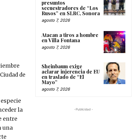
presuntos
secuestradores de “Los
Rusos” en SLRC, Sonora
agosto 7, 2026
Atacan a tiros a hombre
en Villa Fontana
agosto 7, 2026
iciembre
Sheinbaum exige
aclarar injerencia de EU
 Ciudad de
en traslado de “El
Mayo”
agosto 7, 2026
 especie
nceder la
-Publicidad -
e entre
n una
rte