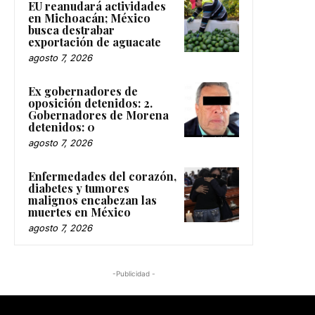
EU reanudará actividades
en Michoacán; México
busca destrabar
exportación de aguacate
agosto 7, 2026
Ex gobernadores de
oposición detenidos: 2.
Gobernadores de Morena
detenidos: 0
agosto 7, 2026
Enfermedades del corazón,
diabetes y tumores
malignos encabezan las
muertes en México
agosto 7, 2026
-Publicidad -