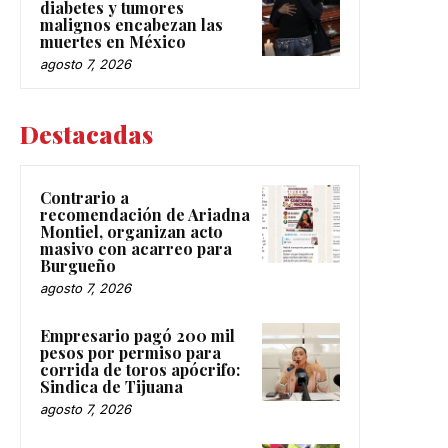
diabetes y tumores
malignos encabezan las
muertes en México
agosto 7, 2026
Destacadas
Contrario a
recomendación de Ariadna
Montiel, organizan acto
masivo con acarreo para
Burgueño
agosto 7, 2026
Empresario pagó 200 mil
pesos por permiso para
corrida de toros apócrifo:
Sindica de Tijuana
agosto 7, 2026