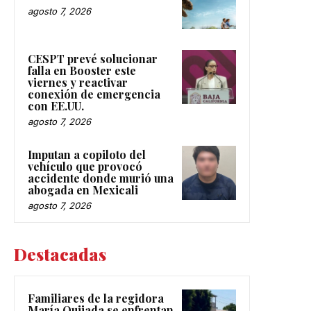
agosto 7, 2026
CESPT prevé solucionar
falla en Booster este
viernes y reactivar
conexión de emergencia
con EE.UU.
agosto 7, 2026
Imputan a copiloto del
vehículo que provocó
accidente donde murió una
abogada en Mexicali
agosto 7, 2026
Destacadas
Familiares de la regidora
María Quijada se enfrentan