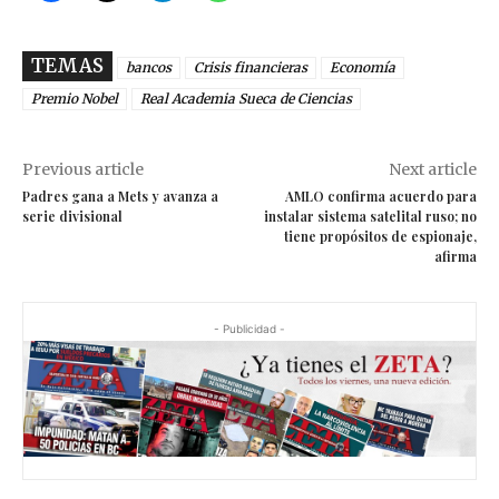
TEMAS
bancos
Crisis financieras
Economía
Premio Nobel
Real Academia Sueca de Ciencias
Previous article
Next article
Padres gana a Mets y avanza a
AMLO confirma acuerdo para
serie divisional
instalar sistema satelital ruso; no
tiene propósitos de espionaje,
afirma
- Publicidad -