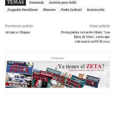
TEMAS
Ensenada
Justicia para Sofía
Juzgados Familiares
Menores
Poder Judicial
Sustracción
Previous article
Next article
Arranca Cibapac
Protagoniza Gerardo Oñate “Los
hijos de Dios”, corto que
estrenará en FICM 2022
- Publicidad -