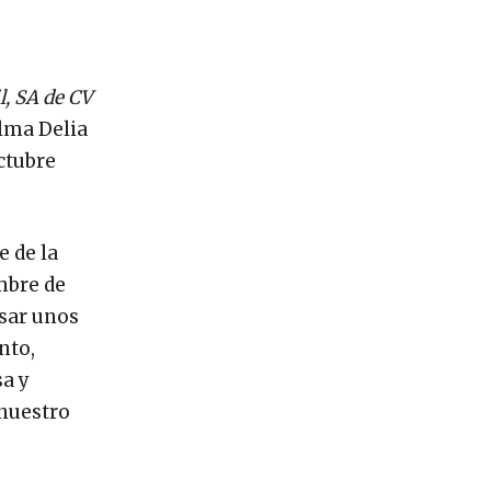
l, SA de CV
Alma Delia
ctubre
e de la
mbre de
asar unos
nto,
a y
 nuestro