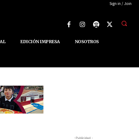
Sign in / Join
AL
EDICIÓN IMPRESA
NOSOTROS
-Publicidad -