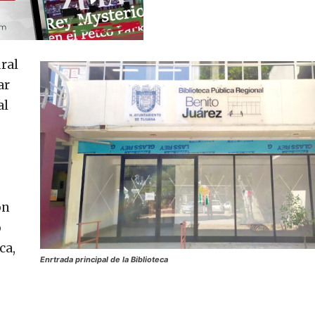
ral
ar
al
ón
ó
ca,
Enrtrada principal de la Biblioteca