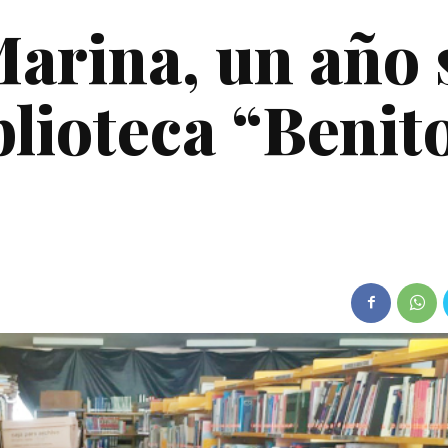
arina, un año 
blioteca “Benit