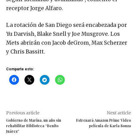
receptor Jorge Alfaro.
La rotación de San Diego será encabezada por
Yu Darvish, Blake Snell y Joe Musgrove. Los
Mets abrirán con Jacob deGrom, Max Scherzer
y Chris Bassitt.
Comparte esto:
Previous article
Next article
Gobierno de Marina, un año sin
Estrenará Amazon Prime Video
rehabilitar Biblioteca “Benito
película de Karla Souza
Juárez”