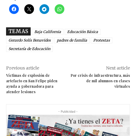
TEMAS
Baja California
Educación Básica
Gerardo Solís Benavides
padres de familia
Protestas
Secretaría de Educación
Previous article
Next article
Víctimas de explosión de
Por crisis de infraestructura, más
artefacto en San Felipe piden
de mil alumnos en clases
ayuda a gobernadora para
virtuales
atender lesiones
- Publicidad -