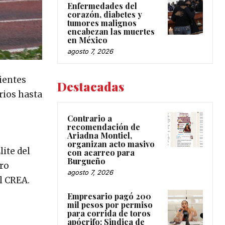
Enfermedades del
corazón, diabetes y
tumores malignos
encabezan las muertes
en México
agosto 7, 2026
cientes
Destacadas
rios hasta
Contrario a
recomendación de
Ariadna Montiel,
organizan acto masivo
ite del
con acarreo para
Burgueño
ero
agosto 7, 2026
l CREA.
Empresario pagó 200
mil pesos por permiso
para corrida de toros
apócrifo: Sindica de