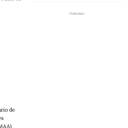
-Publicidad -
ario de
es
MAA).