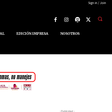
Sign in / Join
AL
EDICIÓN IMPRESA
NOSOTROS
-Publicidad -