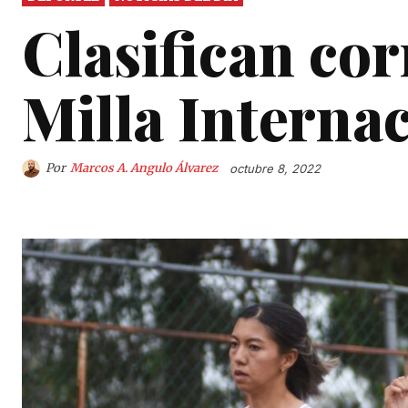
Clasifican cor
Milla Interna
Por
Marcos A. Angulo Álvarez
octubre 8, 2022