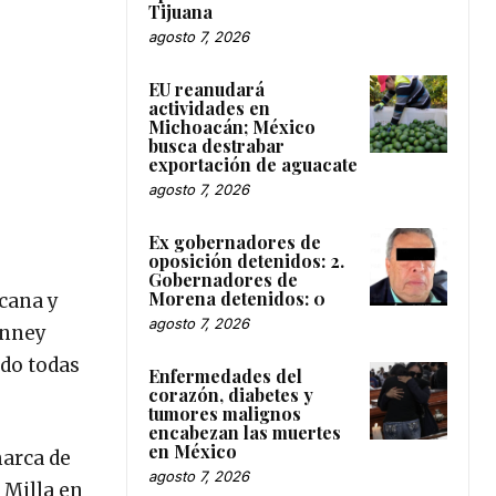
Tijuana
agosto 7, 2026
EU reanudará
actividades en
Michoacán; México
busca destrabar
exportación de aguacate
agosto 7, 2026
Ex gobernadores de
oposición detenidos: 2.
Gobernadores de
Morena detenidos: 0
icana y
agosto 7, 2026
anney
ndo todas
Enfermedades del
corazón, diabetes y
tumores malignos
encabezan las muertes
en México
marca de
agosto 7, 2026
 Milla en