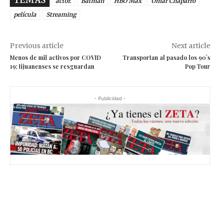
actor.
Batman
HBO Max
Omar Chaparro
película
Streaming
Previous article
Next article
Menos de mil activos por COVID
Transportan al pasado los 90´s
19; tijuanenses se resguardan
Pop Tour
- Publicidad -