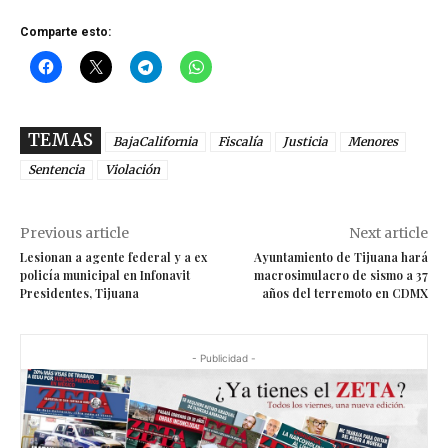
Comparte esto:
TEMAS
BajaCalifornia
Fiscalía
Justicia
Menores
Sentencia
Violación
Previous article
Next article
Lesionan a agente federal y a ex
Ayuntamiento de Tijuana hará
policía municipal en Infonavit
macrosimulacro de sismo a 37
Presidentes, Tijuana
años del terremoto en CDMX
- Publicidad -