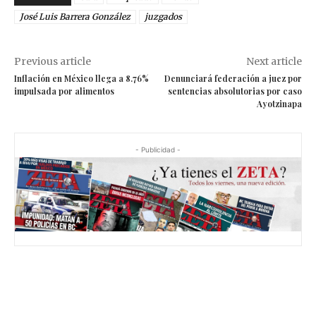
José Luis Barrera González
juzgados
Previous article
Next article
Inflación en México llega a 8.76%
Denunciará federación a juez por
impulsada por alimentos
sentencias absolutorias por caso
Ayotzinapa
- Publicidad -