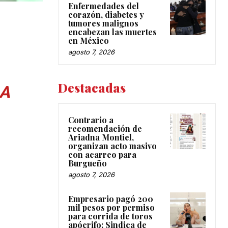
Enfermedades del
corazón, diabetes y
tumores malignos
encabezan las muertes
en México
agosto 7, 2026
Destacadas
DA
Contrario a
recomendación de
Ariadna Montiel,
organizan acto masivo
con acarreo para
Burgueño
agosto 7, 2026
Empresario pagó 200
mil pesos por permiso
para corrida de toros
apócrifo: Sindica de