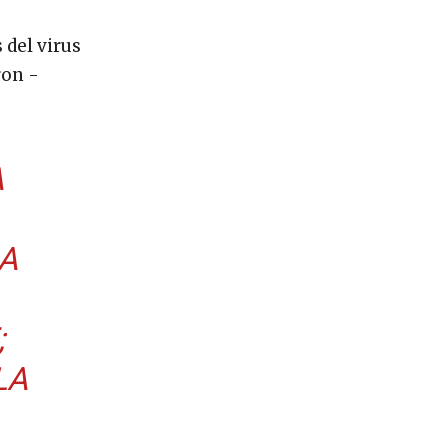
 del virus
ron -
A
NA
;
LA