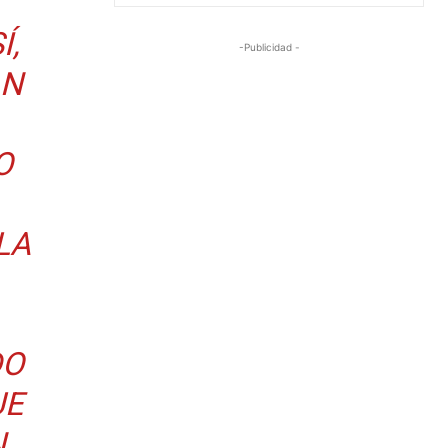
Í,
-Publicidad -
AN
O
LA
DO
UE
N