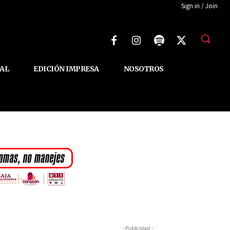
Sign in / Join
AL
EDICIÓN IMPRESA
NOSOTROS
-Publicidad -