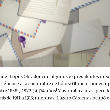
uel López Obrador con algunos expresidentes mexi
iriéndose a la costumbre de López Obrador por equi
e 1858 y 1872 (sí, ¡14 años! Y aspiraba a más, pero l
más
de 1911 a 1913; mientras, Lázaro Cárdenas ocupó 