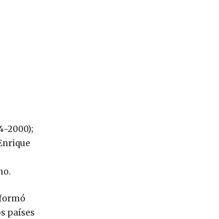
94-2000);
 Enrique
ho.
s formó
os países