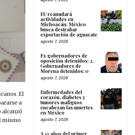
EU reanudará
actividades en
Michoacán; México
busca destrabar
exportación de aguacate
agosto 7, 2026
Ex gobernadores de
oposición detenidos: 2.
Gobernadores de
Morena detenidos: 0
agosto 7, 2026
Enfermedades del
canos. El
corazón, diabetes y
tumores malignos
pararse a
encabezan las muertes
o alcanzó
en México
agosto 7, 2026
el mismo
A 13 años del primer