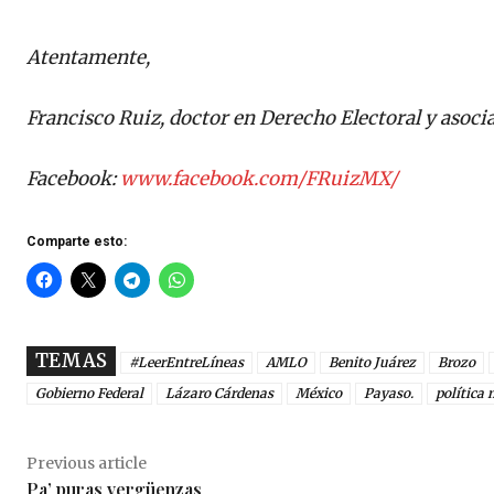
Atentamente,
Francisco Ruiz, doctor en Derecho Electoral y asoci
Facebook:
www.facebook.com/FRuizMX/
Comparte esto:
TEMAS
#LeerEntreLíneas
AMLO
Benito Juárez
Brozo
Gobierno Federal
Lázaro Cárdenas
México
Payaso.
política
Previous article
Pa’ puras vergüenzas