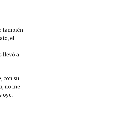
e también
to, el
u
 llevó a
, con su
na, no me
s oye.