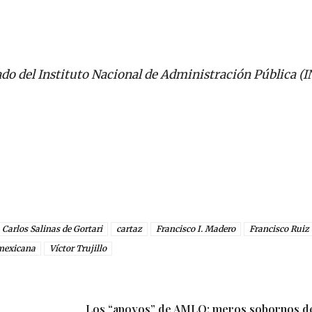
ado del Instituto Nacional de Administración Pública (I
Carlos Salinas de Gortari
cartaz
Francisco I. Madero
Francisco Ruiz
 mexicana
Víctor Trujillo
Los “apoyos” de AMLO: meros sobornos de