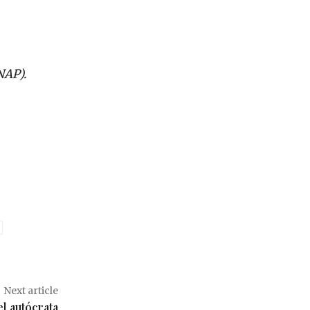
NAP).
Next article
l autócrata