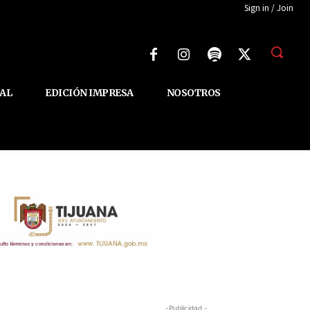
Sign in / Join
AL
EDICIÓN IMPRESA
NOSOTROS
-Publicidad -