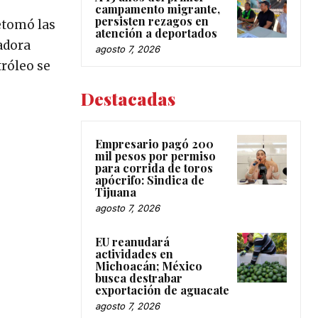
campamento migrante,
persisten rezagos en
etomó las
atención a deportados
adora
agosto 7, 2026
tróleo se
Destacadas
Empresario pagó 200
mil pesos por permiso
para corrida de toros
apócrifo: Sindica de
Tijuana
agosto 7, 2026
EU reanudará
actividades en
Michoacán; México
busca destrabar
exportación de aguacate
agosto 7, 2026