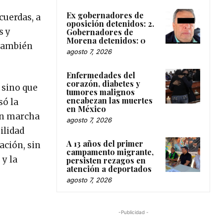
Ex gobernadores de
cuerdas, a
oposición detenidos: 2.
s y
Gobernadores de
Morena detenidos: 0
 también
agosto 7, 2026
Enfermedades del
corazón, diabetes y
 sino que
tumores malignos
encabezan las muertes
só la
en México
 en marcha
agosto 7, 2026
ilidad
A 13 años del primer
ación, sin
campamento migrante,
 y la
persisten rezagos en
atención a deportados
agosto 7, 2026
-Publicidad -