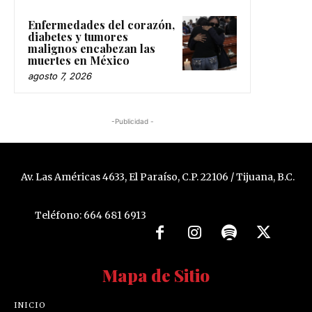
Enfermedades del corazón,
diabetes y tumores
malignos encabezan las
muertes en México
agosto 7, 2026
-Publicidad -
Av. Las Américas 4633, El Paraíso, C.P. 22106 / Tijuana, B.C.
Teléfono: 664 681 6913
Mapa de Sitio
INICIO