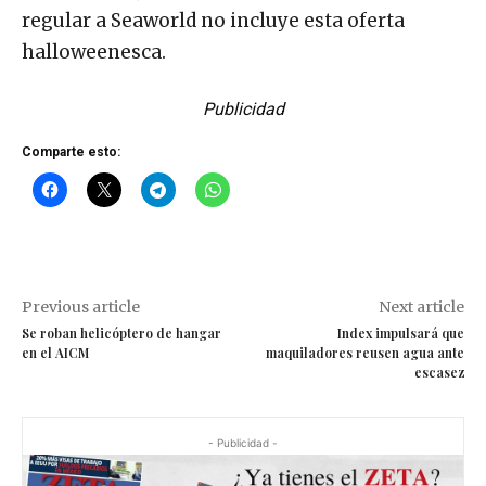
regular a Seaworld no incluye esta oferta
halloweenesca.
Publicidad
Comparte esto:
Previous article
Next article
Se roban helicóptero de hangar
Index impulsará que
en el AICM
maquiladores reusen agua ante
escasez
- Publicidad -