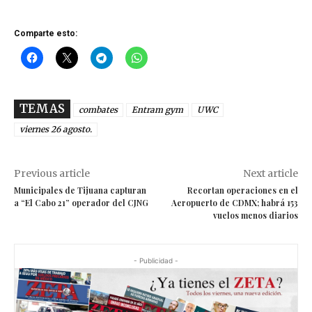
Comparte esto:
TEMAS
combates
Entram gym
UWC
viernes 26 agosto.
Previous article
Next article
Municipales de Tijuana capturan
Recortan operaciones en el
a “El Cabo 21” operador del CJNG
Aeropuerto de CDMX; habrá 153
vuelos menos diarios
- Publicidad -