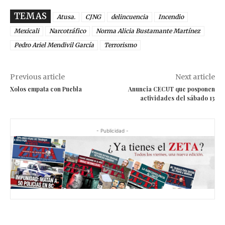
TEMAS
Atusa.
CJNG
delincuencia
Incendio
Mexicali
Narcotráfico
Norma Alicia Bustamante Martínez
Pedro Ariel Mendivil García
Terrorismo
Previous article
Next article
Xolos empata con Puebla
Anuncia CECUT que posponen
actividades del sábado 13
- Publicidad -