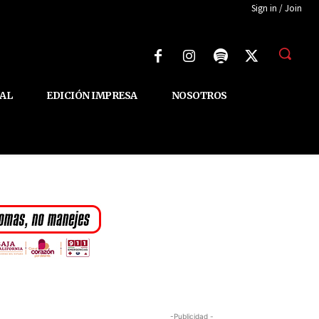
Sign in / Join
AL
EDICIÓN IMPRESA
NOSOTROS
-Publicidad -