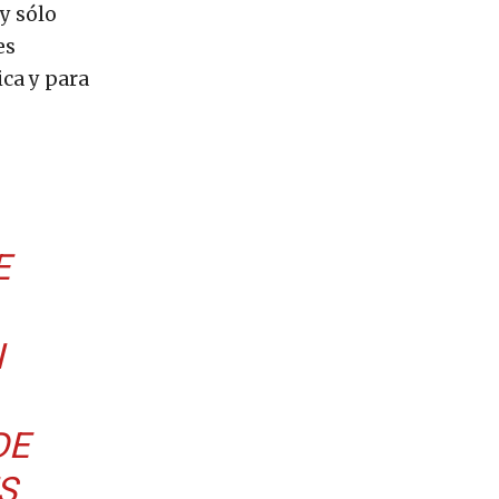
y sólo
es
ica y para
E
I
DE
S