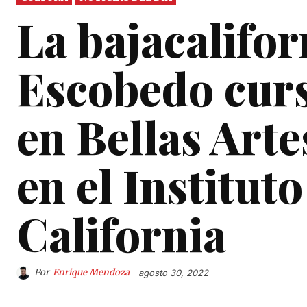
La bajacalifo
Escobedo curs
en Bellas Art
en el Instituto
California
Por
Enrique Mendoza
agosto 30, 2022