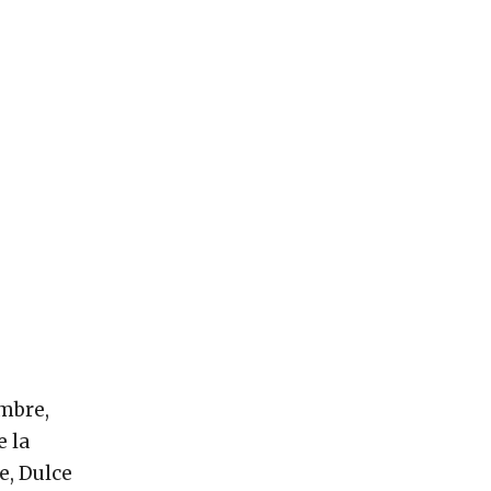
embre,
e la
e, Dulce