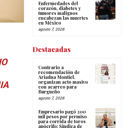
Enfermedades del
corazón, diabetes y
tumores malignos
encabezan las muertes
en México
agosto 7, 2026
Destacadas
IO
Contrario a
recomendación de
Ariadna Montiel,
organizan acto masivo
IA
con acarreo para
Burgueño
agosto 7, 2026
Empresario pagó 200
mil pesos por permiso
para corrida de toros
apócrifo: Sindica de