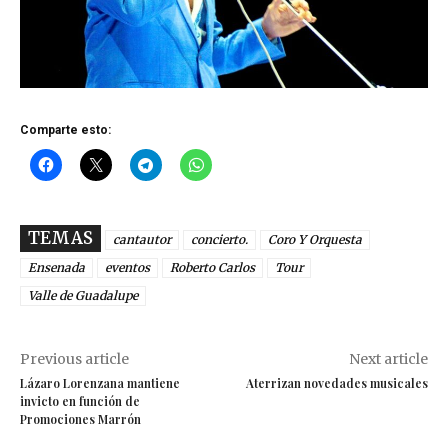
Comparte esto:
TEMAS
cantautor
concierto.
Coro Y Orquesta
Ensenada
eventos
Roberto Carlos
Tour
Valle de Guadalupe
Previous article
Next article
Lázaro Lorenzana mantiene
Aterrizan novedades musicales
invicto en función de
Promociones Marrón