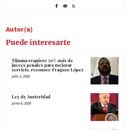
Autor(a)
Puede interesarte
Tijuana requiere 50% más de
jueces penales para mejorar
servicio, reconoce Fragozo López
julio 3, 2026
Ley de Austeridad
junio 8, 2026