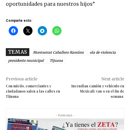
oportunidades para nuestros hijos”
Comparte esto:
TEMAS
Montserrat Caballero Ramírez
ola de violencia
presidente municipal
Tijuana
Previous article
Next article
Con miedo, comerciantes y
Incendian camión y vehículo en
ciudadanos salen a las calles en
Mexicali; van 9 en el fin de
Tijuana
semana
- Publicidad -