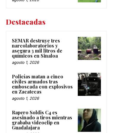
Destacadas
SEMAR destruye tres
narcolaboratorios y
asegura 3 mil litros de
químicos en Sinaloa
agosto 1, 2026
Policías matan a cinco
civiles armados tras
emboscada con explosivos
en Zacatecas
agosto 1, 2026
Rapero Soldis C4 es
asesinado a tiros mientras
grababa videoclip en
Guadalajara