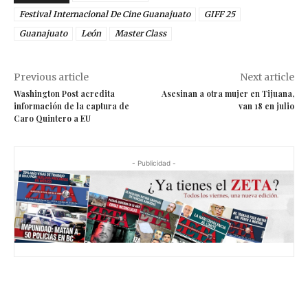
Festival Internacional De Cine Guanajuato
GIFF 25
Guanajuato
León
Master Class
Previous article
Next article
Washington Post acredita
Asesinan a otra mujer en Tijuana,
información de la captura de
van 18 en julio
Caro Quintero a EU
- Publicidad -