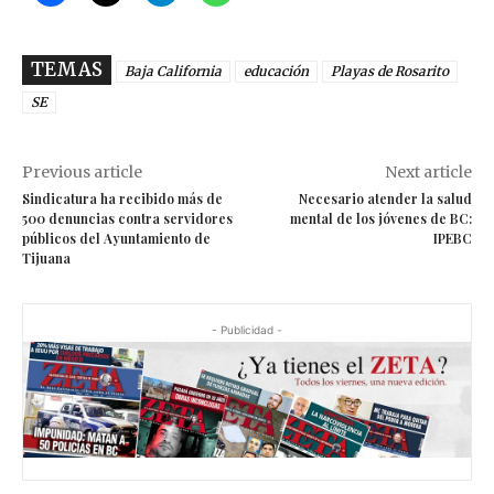
TEMAS
Baja California
educación
Playas de Rosarito
SE
Previous article
Next article
Sindicatura ha recibido más de
Necesario atender la salud
500 denuncias contra servidores
mental de los jóvenes de BC:
públicos del Ayuntamiento de
IPEBC
Tijuana
- Publicidad -