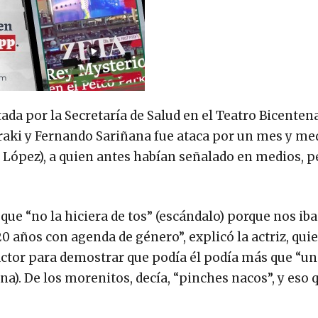
da por la Secretaría de Salud en el Teatro Bicentena
raki y Fernando Sariñana fue ataca por un mes y med
 López), a quien antes habían señalado en medios, p
ue “no la hiciera de tos” (escándalo) porque nos iba
a 20 años con agenda de género”, explicó la actriz, qu
ctor para demostrar que podía él podía más que “u
ana). De los morenitos, decía, “pinches nacos”, y eso 