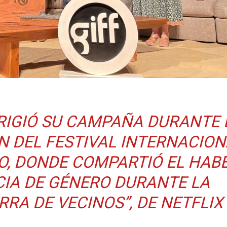
IRIGIÓ SU CAMPAÑA DURANTE 
N DEL FESTIVAL INTERNACION
O, DONDE COMPARTIÓ EL HAB
CIA DE GÉNERO DURANTE LA
RA DE VECINOS”, DE NETFLIX