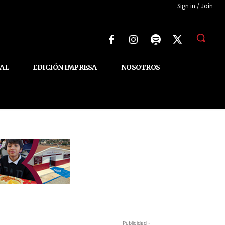
Sign in / Join
AL
EDICIÓN IMPRESA
NOSOTROS
-Publicidad -