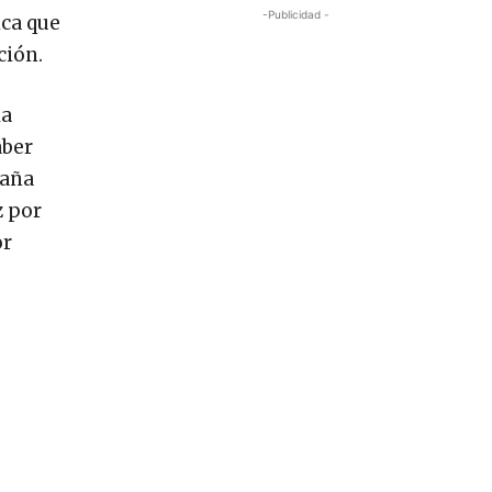
-Publicidad -
ica que
ción.
la
aber
paña
z por
or