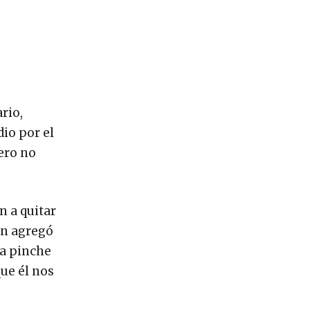
rio,
io por el
ero no
n a quitar
ien agregó
na pinche
que él nos