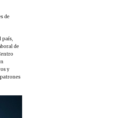
s de
 país,
boral de
Centro
en
ros y
e patrones