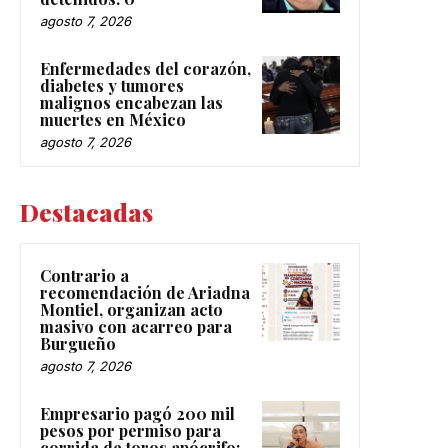
agosto 7, 2026
Enfermedades del corazón,
diabetes y tumores
malignos encabezan las
muertes en México
agosto 7, 2026
Destacadas
Contrario a
recomendación de Ariadna
Montiel, organizan acto
masivo con acarreo para
Burgueño
agosto 7, 2026
Empresario pagó 200 mil
pesos por permiso para
corrida de toros apócrifo: