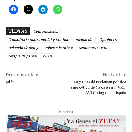
TEMAS
Comunicación
Consultoría matrimonial y familiar
mediación
Opiniones
Relación de pareja
roberto bautista
Semanario ZETA
terapia de pareja
ZETA
Previous article
Next article
Jalón
EU y Canadá reclaman política
energética de México en T-MEC;
AMLO ningunea disputa
- Publicidad -