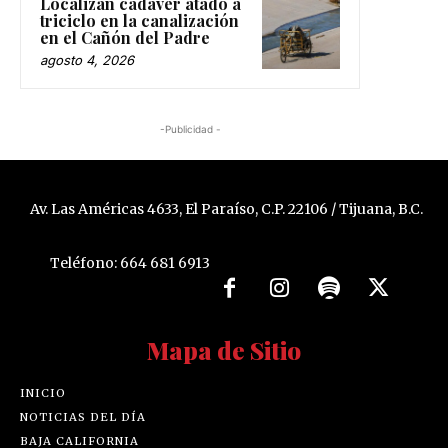
Localizan cadáver atado a
triciclo en la canalización
en el Cañón del Padre
agosto 4, 2026
-Publicidad -
Av. Las Américas 4633, El Paraíso, C.P. 22106 / Tijuana, B.C.
Teléfono: 664 681 6913
Mapa de Sitio
INICIO
NOTICIAS DEL DÍA
BAJA CALIFORNIA