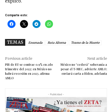
explicó.
Comparte esto:
TEMAS
Ensenada
Ruta Alterna
Tramo de la Muerte
Previous article
Next article
PIB de EU se contrae 0.9% en 2do
México no “cederá” soberanía a
trimestre del 2022; en México no
pesar el T-MEC, advierte AMLO;
habrá recesión en 2023, afirma
enviará carta a Biden, adelanta
AMLO
- Publicidad -