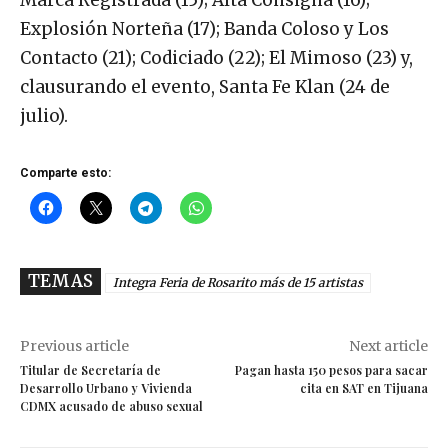
Explosión Norteña (17); Banda Coloso y Los
Contacto (21); Codiciado (22); El Mimoso (23) y,
clausurando el evento, Santa Fe Klan (24 de
julio).
Comparte esto:
TEMAS
Integra Feria de Rosarito más de 15 artistas
Previous article
Next article
Titular de Secretaría de
Pagan hasta 150 pesos para sacar
Desarrollo Urbano y Vivienda
cita en SAT en Tijuana
CDMX acusado de abuso sexual