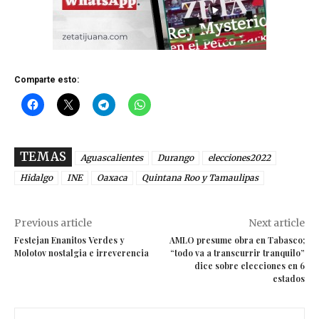
Comparte esto:
TEMAS
Aguascalientes
Durango
elecciones2022
Hidalgo
INE
Oaxaca
Quintana Roo y Tamaulipas
Previous article
Next article
Festejan Enanitos Verdes y
AMLO presume obra en Tabasco;
Molotov nostalgia e irreverencia
“todo va a transcurrir tranquilo”
dice sobre elecciones en 6
estados