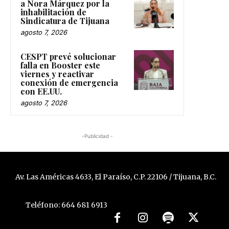
a Nora Márquez por la
inhabilitación de
Sindicatura de Tijuana
agosto 7, 2026
CESPT prevé solucionar
falla en Booster este
viernes y reactivar
conexión de emergencia
con EE.UU.
agosto 7, 2026
-Publicidad -
Av. Las Américas 4633, El Paraíso, C.P. 22106 / Tijuana, B.C.
Teléfono: 664 681 6913