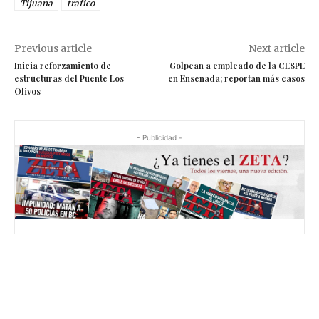
Tijuana
trafico
Previous article
Next article
Inicia reforzamiento de
Golpean a empleado de la CESPE
estructuras del Puente Los
en Ensenada; reportan más casos
Olivos
- Publicidad -