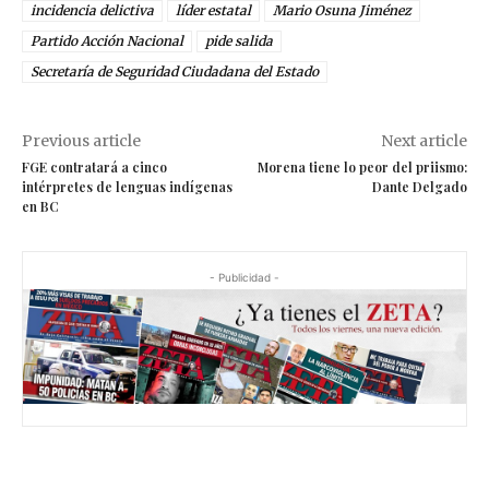
incidencia delictiva
líder estatal
Mario Osuna Jiménez
Partido Acción Nacional
pide salida
Secretaría de Seguridad Ciudadana del Estado
Previous article
Next article
FGE contratará a cinco
Morena tiene lo peor del priismo:
intérpretes de lenguas indígenas
Dante Delgado
en BC
- Publicidad -