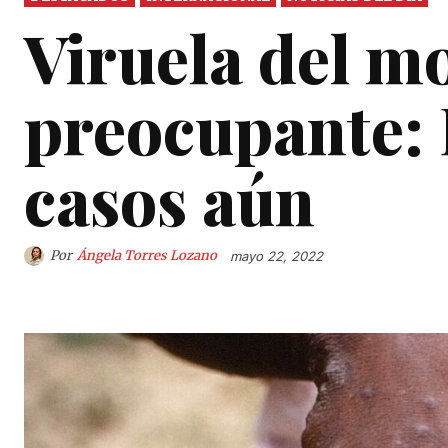
Viruela del m
preocupante: 
casos aún
Por
Ángela Torres Lozano
mayo 22, 2022