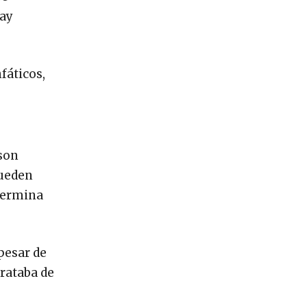
hay
fáticos,
 son
pueden
etermina
pesar de
trataba de