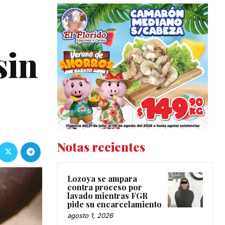
sin
Notas recientes
Lozoya se ampara
contra proceso por
lavado mientras FGR
pide su encarcelamiento
agosto 1, 2026