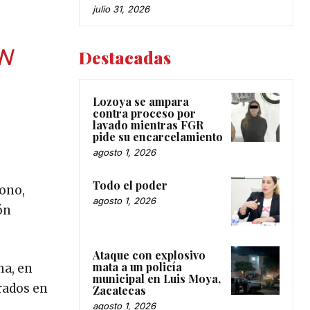
julio 31, 2026
N
Destacadas
Lozoya se ampara
contra proceso por
lavado mientras FGR
pide su encarcelamiento
agosto 1, 2026
Todo el poder
mono,
agosto 1, 2026
ón
Ataque con explosivo
mata a un policía
ma, en
municipal en Luis Moya,
rados en
Zacatecas
agosto 1, 2026