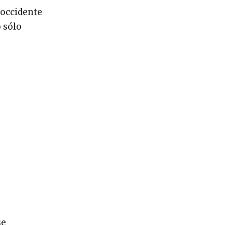
 occidente
 sólo
se