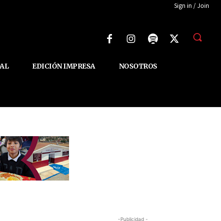
Sign in / Join
AL
EDICIÓN IMPRESA
NOSOTROS
-Publicidad -