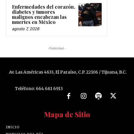
Enfermedades del corazón,
diabetes y tumores
malignos encabezan las
muertes en México
agosto 7, 2026
-Publicidad -
Av. Las Américas 4633, El Paraíso, C.P. 22106 / Tijuana, B.C.
Teléfono: 664 681 6913
Mapa de Sitio
INICIO