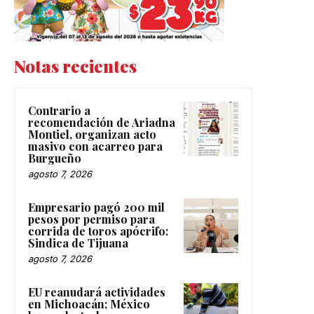
Notas recientes
Contrario a
recomendación de Ariadna
Montiel, organizan acto
masivo con acarreo para
Burgueño
agosto 7, 2026
Empresario pagó 200 mil
pesos por permiso para
corrida de toros apócrifo:
Sindica de Tijuana
agosto 7, 2026
EU reanudará actividades
en Michoacán; México