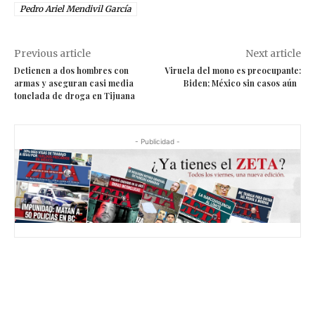
Pedro Ariel Mendivil García
Previous article
Next article
Detienen a dos hombres con
Viruela del mono es preocupante:
armas y aseguran casi media
Biden; México sin casos aún
tonelada de droga en Tijuana
- Publicidad -