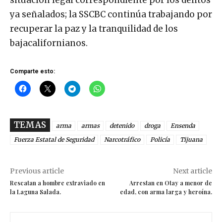
ya señalados; la SSCBC continúa trabajando por
recuperar la paz y la tranquilidad de los
bajacalifornianos.
Comparte esto:
TEMAS
arma
armas
detenido
droga
Ensenda
Fuerza Estatal de Seguridad
Narcotráfico
Policía
Tijuana
Previous article
Next article
Rescatan a hombre extraviado en
Arrestan en Otay a menor de
la Laguna Salada.
edad, con arma larga y heroína.