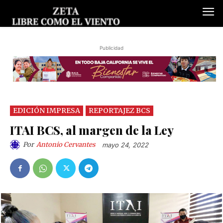
Publicidad
EDICIÓN IMPRESA
REPORTAJEZ BCS
ITAI BCS, al margen de la Ley
Por
Antonio Cervantes
mayo 24, 2022