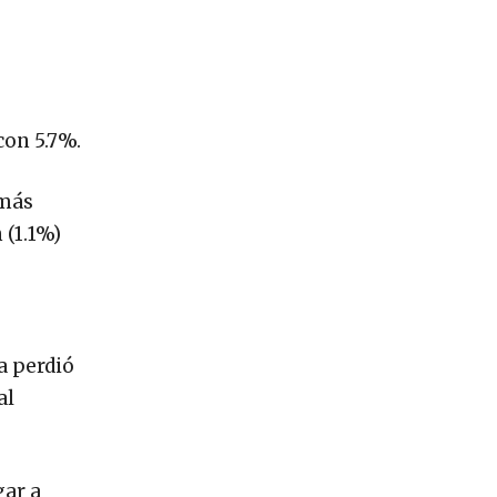
con 5.7%.
 más
 (1.1%)
a perdió
al
gar a