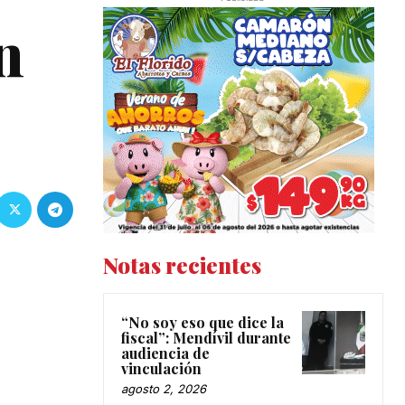
n
Notas recientes
“No soy eso que dice la
fiscal”: Mendívil durante
audiencia de
vinculación
agosto 2, 2026