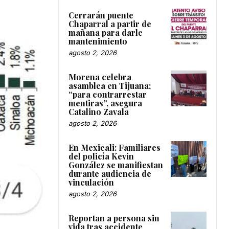
Cerrarán puente
Chaparral a partir de
mañana para darle
mantenimiento
agosto 2, 2026
Morena celebra
asamblea en Tijuana;
“para contrarrestar
mentiras”, asegura
Catalino Zavala
agosto 2, 2026
En Mexicali: Familiares
del policía Kevin
González se manifiestan
durante audiencia de
vinculación
agosto 2, 2026
Reportan a persona sin
vida tras accidente