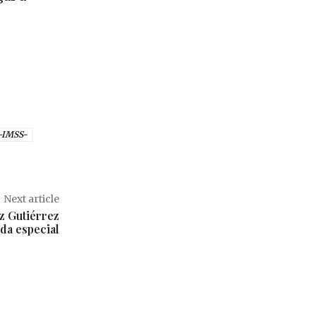
 –IMSS-
Next article
z Gutiérrez
ada especial