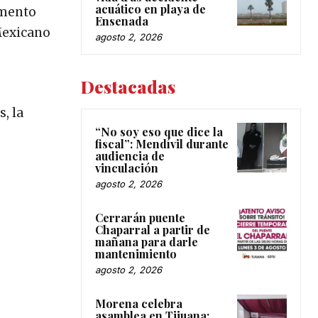
acuático en playa de
emento
Ensenada
 Mexicano
agosto 2, 2026
Destacadas
, la
“No soy eso que dice la
fiscal”: Mendívil durante
audiencia de
vinculación
agosto 2, 2026
Cerrarán puente
Chaparral a partir de
mañana para darle
mantenimiento
agosto 2, 2026
Morena celebra
asamblea en Tijuana;