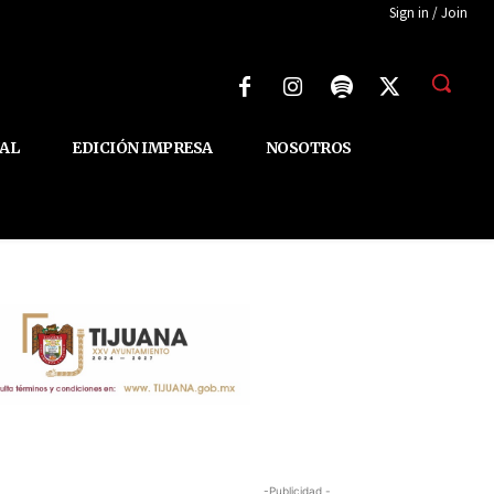
Sign in / Join
AL
EDICIÓN IMPRESA
NOSOTROS
-Publicidad -