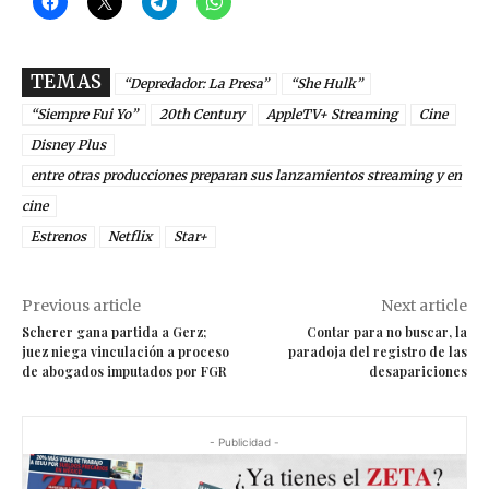
TEMAS
“Depredador: La Presa”
“She Hulk”
“Siempre Fui Yo”
20th Century
AppleTV+ Streaming
Cine
Disney Plus
entre otras producciones preparan sus lanzamientos streaming y en
cine
Estrenos
Netflix
Star+
Previous article
Next article
Scherer gana partida a Gerz;
Contar para no buscar, la
juez niega vinculación a proceso
paradoja del registro de las
de abogados imputados por FGR
desapariciones
- Publicidad -