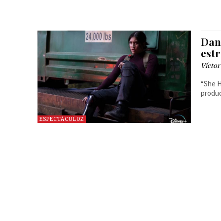
Dan
est
Víctor
“She H
produc
ESPECTÁCULOZ