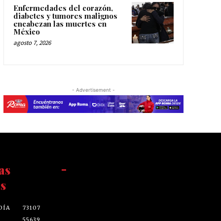
Enfermedades del corazón,
diabetes y tumores malignos
encabezan las muertes en
México
agosto 7, 2026
- Advertisement -
as
-
s
DÍA
73107
55639