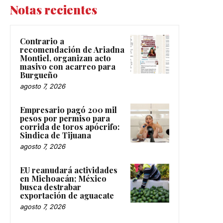
Notas recientes
Contrario a
recomendación de Ariadna
Montiel, organizan acto
masivo con acarreo para
Burgueño
agosto 7, 2026
Empresario pagó 200 mil
pesos por permiso para
corrida de toros apócrifo:
Sindica de Tijuana
agosto 7, 2026
EU reanudará actividades
en Michoacán; México
busca destrabar
exportación de aguacate
agosto 7, 2026