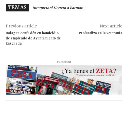
TEMAS
Interpretará Herrera a Batman
Previous article
Next article
Indagan confusión en homicidio
Profundiza en la veteranía
de empleado de Ayuntamiento de
Ensenada
- Publicidad -